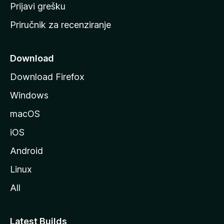
r
Prijavi grešku
a
Priručnik za recenziranje
n
i
c
Download
u
Download Firefox
M
Windows
o
z
macOS
i
iOS
l
l
Android
e
Linux
All
Latest Builds