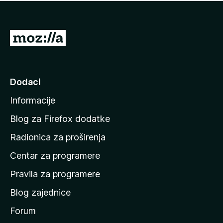
n
j
e
e
m
n
a
I
a
o
d
c
i
j
e
n
Dodaci
n
a
a
Informacije
p
o
Blog za Firefox dodatke
č
Radionica za proširenja
e
Centar za programere
t
n
Pravila za programere
u
Blog zajednice
s
t
Forum