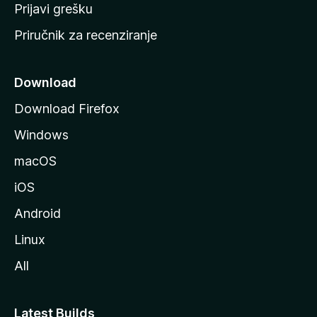
r
Prijavi grešku
a
Priručnik za recenziranje
n
i
c
Download
u
Download Firefox
M
Windows
o
z
macOS
i
iOS
l
l
Android
e
Linux
All
Latest Builds