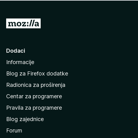
n
j
e
e
m
n
a
I
a
o
d
c
i
j
e
n
Dodaci
n
a
a
Informacije
p
o
Blog za Firefox dodatke
č
Radionica za proširenja
e
Centar za programere
t
n
Pravila za programere
u
Blog zajednice
s
t
Forum