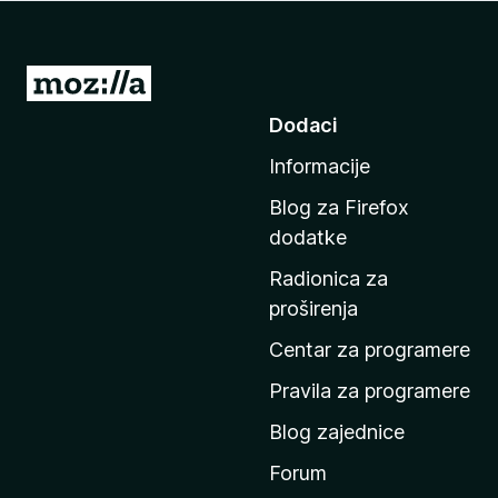
k
F
i
I
r
d
Dodaci
e
i
f
Informacije
n
o
a
x
Blog za Firefox
p
dodatke
o
Radionica za
č
proširenja
e
t
Centar za programere
n
Pravila za programere
u
Blog zajednice
s
t
Forum