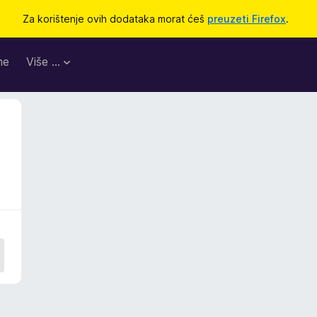
Za korištenje ovih dodataka morat ćeš
preuzeti Firefox
.
me
Više …