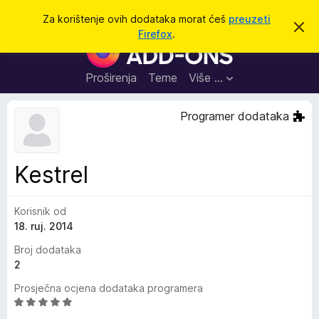
T
Prijavi se
Za korištenje ovih dodataka morat ćeš
preuzeti
O
r
Firefox
.
d
D
a
b
o
a
ž
c
d
Proširenja
Teme
Više …
i
i
a
o
v
c
Programer dodataka
u
i
o
b
z
a
a
v
Kestrel
i
p
j
r
e
s
Korisnik od
e
t
18. ruj. 2014
g
l
Broj dodataka
e
2
d
Prosječna ocjena dodataka programera
n
O
i
c