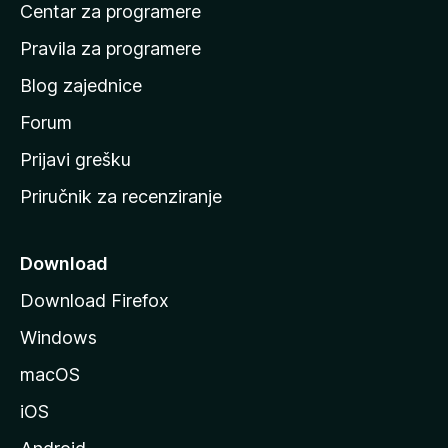
Centar za programere
t
n
Pravila za programere
u
Blog zajednice
s
t
Forum
r
Prijavi grešku
a
Priručnik za recenziranje
n
i
c
Download
u
Download Firefox
M
Windows
o
z
macOS
i
iOS
l
l