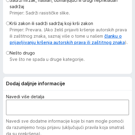
Sadrži mrzak, nasilan, obmanjujući ili drugi neprikladan
k
sadržaj
F
Primjer: Sadrži rasističke slike.
i
Krši zakon ili sadrži sadržaj koji krši zakon
r
Primjer: Prevara. (Ako želiš prijaviti kršenje autorskih prava
e
ili zaštitnog znaka, saznaj više o tome u našem
članku o
f
prijavljivanju kršenja autorskih prava ili zaštitnog znaka
).
o
Nešto drugo
x
Sve što ne spada u druge kategorije.
Dodaj daljnje informacije
Navedi više detalja
Navedi sve dodatne informacije koje bi nam mogle pomoći
da razumijemo tvoju prijavu (uključujući pravila koja smatraš
da su prekršena).