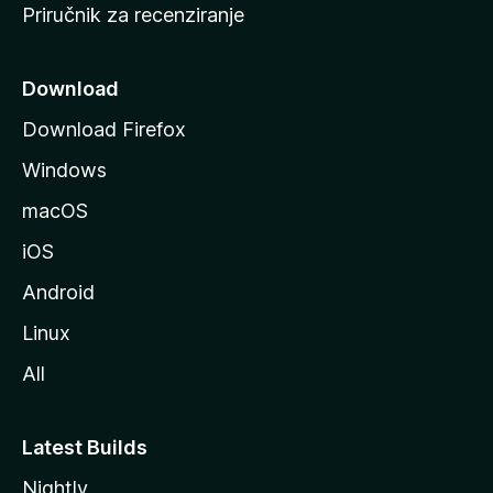
Priručnik za recenziranje
n
i
c
Download
u
Download Firefox
M
Windows
o
z
macOS
i
iOS
l
l
Android
e
Linux
All
Latest Builds
Nightly