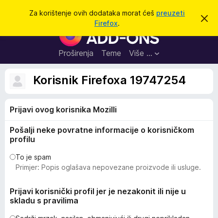
T
Prijavi se
Za korištenje ovih dodataka morat ćeš
preuzeti
O
r
Firefox
.
d
D
a
b
o
a
ž
c
d
Proširenja
Teme
Više …
i
i
a
o
v
c
Korisnik Firefoxa 19747254
u
i
o
b
z
a
Prijavi ovog korisnika Mozilli
a
v
i
p
j
Pošalji neke povratne informacije o korisničkom
r
e
profilu
s
e
t
g
To je spam
Primjer: Popis oglašava nepovezane proizvode ili usluge.
l
e
Prijavi korisnički profil jer je nezakonit ili nije u
d
skladu s pravilima
n
i