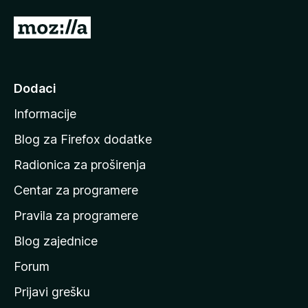
)
I
d
i
n
Dodaci
a
Informacije
p
o
Blog za Firefox dodatke
č
Radionica za proširenja
e
Centar za programere
t
n
Pravila za programere
u
Blog zajednice
s
t
Forum
r
Prijavi grešku
a