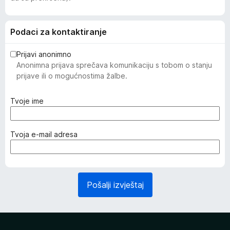
Podaci za kontaktiranje
Prijavi anonimno
Anonimna prijava sprečava komunikaciju s tobom o stanju
prijave ili o mogućnostima žalbe.
(
Tvoje ime
o
b
a
(
Tvoja e-mail adresa
v
o
e
b
z
a
n
v
Pošalji izvještaj
o
e
)
z
n
o