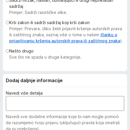
Sadrži mrzak, nasilan, obmanjujući ili drugi neprikladan
k
sadržaj
F
Primjer: Sadrži rasističke slike.
i
Krši zakon ili sadrži sadržaj koji krši zakon
r
Primjer: Prevara. (Ako želiš prijaviti kršenje autorskih prava
e
ili zaštitnog znaka, saznaj više o tome u našem
članku o
f
prijavljivanju kršenja autorskih prava ili zaštitnog znaka
).
o
Nešto drugo
x
Sve što ne spada u druge kategorije.
Dodaj daljnje informacije
Navedi više detalja
Navedi sve dodatne informacije koje bi nam mogle pomoći
da razumijemo tvoju prijavu (uključujući pravila koja smatraš
da su prekršena).