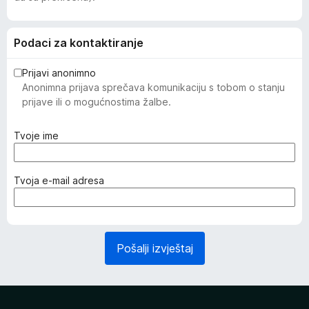
Podaci za kontaktiranje
Prijavi anonimno
Anonimna prijava sprečava komunikaciju s tobom o stanju
prijave ili o mogućnostima žalbe.
(
Tvoje ime
o
b
a
(
Tvoja e-mail adresa
v
o
e
b
z
a
n
v
Pošalji izvještaj
o
e
)
z
n
o