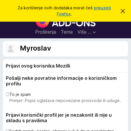
T
Prijavi se
Za korištenje ovih dodataka morat ćeš
preuzeti
O
r
Firefox
.
d
D
a
b
o
a
ž
c
d
Proširenja
Teme
Više …
i
i
a
o
v
c
Myroslav
u
i
o
b
z
a
Prijavi ovog korisnika Mozilli
a
v
i
p
j
Pošalji neke povratne informacije o korisničkom
r
e
profilu
s
e
t
g
To je spam
Primjer: Popis oglašava nepovezane proizvode ili usluge.
l
e
Prijavi korisnički profil jer je nezakonit ili nije u
d
skladu s pravilima
n
i