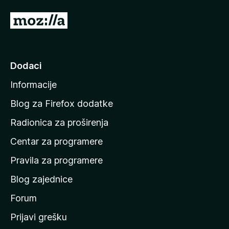
)
I
d
i
n
Dodaci
a
Informacije
p
o
Blog za Firefox dodatke
č
Radionica za proširenja
e
Centar za programere
t
n
Pravila za programere
u
Blog zajednice
s
t
Forum
r
Prijavi grešku
a