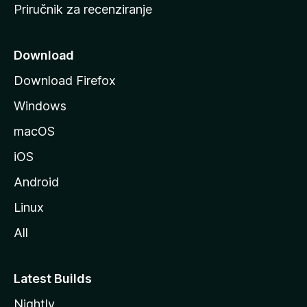
Priručnik za recenziranje
n
i
c
Download
u
Download Firefox
M
Windows
o
z
macOS
i
iOS
l
l
Android
e
Linux
All
Latest Builds
Nightly