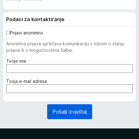
Podaci za kontaktiranje
Prijavi anonimno
Anonimna prijava sprečava komunikaciju s tobom o stanju
prijave ili o mogućnostima žalbe.
(
Tvoje ime
o
b
a
(
Tvoja e-mail adresa
v
o
e
b
z
a
n
v
Pošalji izvještaj
o
e
)
z
n
o