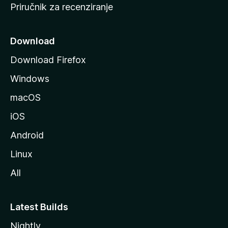
Priručnik za recenziranje
n
i
c
Download
u
Download Firefox
M
Windows
o
z
macOS
i
iOS
l
l
Android
e
Linux
All
Latest Builds
Nightly