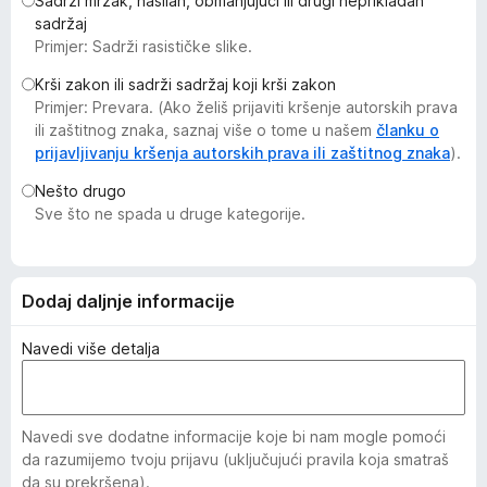
Sadrži mrzak, nasilan, obmanjujući ili drugi neprikladan
k
sadržaj
F
Primjer: Sadrži rasističke slike.
i
Krši zakon ili sadrži sadržaj koji krši zakon
r
Primjer: Prevara. (Ako želiš prijaviti kršenje autorskih prava
e
ili zaštitnog znaka, saznaj više o tome u našem
članku o
f
prijavljivanju kršenja autorskih prava ili zaštitnog znaka
).
o
Nešto drugo
x
Sve što ne spada u druge kategorije.
Dodaj daljnje informacije
Navedi više detalja
Navedi sve dodatne informacije koje bi nam mogle pomoći
da razumijemo tvoju prijavu (uključujući pravila koja smatraš
da su prekršena).