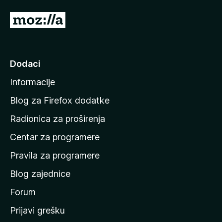
)
I
d
i
n
Dodaci
a
Informacije
p
o
Blog za Firefox dodatke
č
Radionica za proširenja
e
Centar za programere
t
n
Pravila za programere
u
Blog zajednice
s
t
Forum
r
Prijavi grešku
a