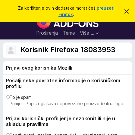
T
Prijavi se
Za korištenje ovih dodataka morat ćeš
preuzeti
O
r
Firefox
.
d
D
a
b
o
a
ž
c
d
Proširenja
Teme
Više …
i
i
a
o
v
c
Korisnik Firefoxa 18083953
u
i
o
b
z
a
Prijavi ovog korisnika Mozilli
a
v
i
p
j
Pošalji neke povratne informacije o korisničkom
r
e
profilu
s
e
t
g
To je spam
Primjer: Popis oglašava nepovezane proizvode ili usluge.
l
e
Prijavi korisnički profil jer je nezakonit ili nije u
d
skladu s pravilima
n
i