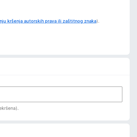
anju kršenja autorskih prava ili zaštitnog znaka
).
rekršena).