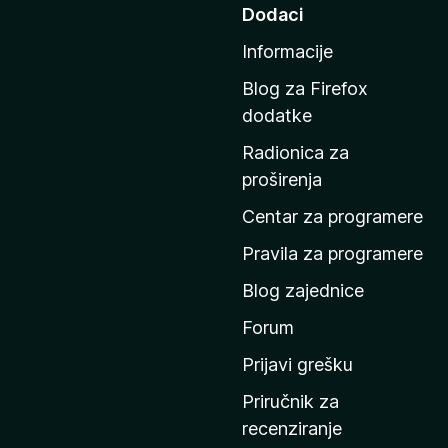
d
Dodaci
i
Informacije
n
a
Blog za Firefox
p
dodatke
o
Radionica za
č
proširenja
e
t
Centar za programere
n
Pravila za programere
u
Blog zajednice
s
t
Forum
r
Prijavi grešku
a
Priručnik za
n
recenziranje
i