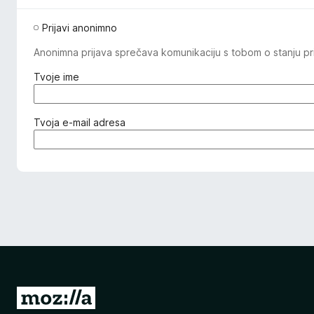
Prijavi anonimno
Anonimna prijava sprečava komunikaciju s tobom o stanju pri
(
Tvoje ime
o
b
a
(
Tvoja e-mail adresa
v
o
e
b
z
a
n
v
o
e
)
z
n
o
)
I