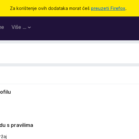
Za korištenje ovih dodataka morat ćeš
preuzeti Firefox
.
me
Više …
ofilu
ladu s pravilima
ržaj