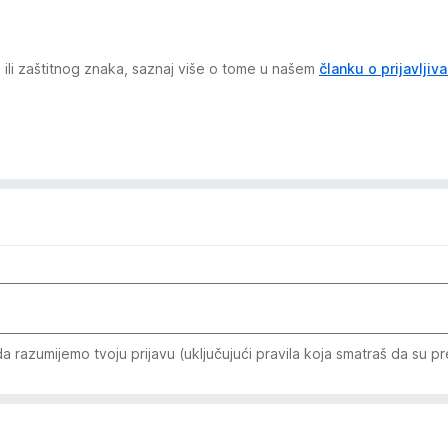
va ili zaštitnog znaka, saznaj više o tome u našem
članku o prijavljiv
razumijemo tvoju prijavu (uključujući pravila koja smatraš da su p