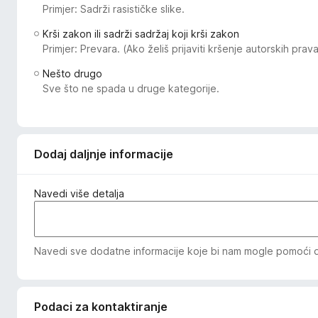
Primjer: Sadrži rasističke slike.
k
F
Krši zakon ili sadrži sadržaj koji krši zakon
i
Primjer: Prevara. (Ako želiš prijaviti kršenje autorskih pra
r
Nešto drugo
e
Sve što ne spada u druge kategorije.
f
o
x
Dodaj daljnje informacije
Navedi više detalja
Navedi sve dodatne informacije koje bi nam mogle pomoći da 
Podaci za kontaktiranje