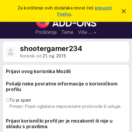
T
Prijavi se
Za korištenje ovih dodataka morat ćeš
preuzeti
O
r
Firefox
.
d
D
a
b
o
a
ž
c
d
Proširenja
Teme
Više …
i
i
a
o
v
c
shootergamer234
u
i
o
Korisnik od
21. ruj. 2015
b
z
a
a
v
Prijavi ovog korisnika Mozilli
i
p
j
r
e
Pošalji neke povratne informacije o korisničkom
s
e
profilu
t
g
To je spam
l
Primjer: Popis oglašava nepovezane proizvode ili usluge.
e
d
Prijavi korisnički profil jer je nezakonit ili nije u
n
skladu s pravilima
i