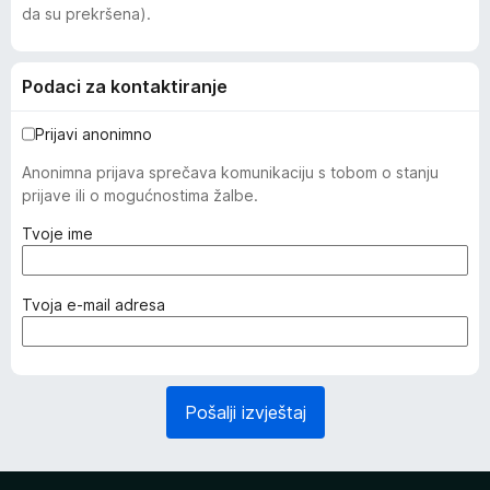
da su prekršena).
Podaci za kontaktiranje
Prijavi anonimno
Anonimna prijava sprečava komunikaciju s tobom o stanju
prijave ili o mogućnostima žalbe.
(
Tvoje ime
o
b
a
(
Tvoja e-mail adresa
v
o
e
b
z
a
n
v
Pošalji izvještaj
o
e
)
z
n
o