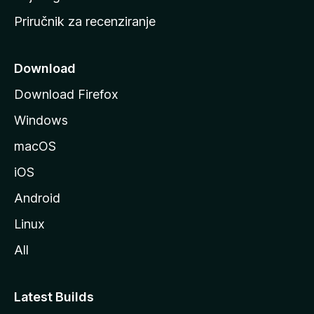
a
Priručnik za recenziranje
n
i
c
Download
u
Download Firefox
M
Windows
o
z
macOS
i
iOS
l
l
Android
e
Linux
All
Latest Builds