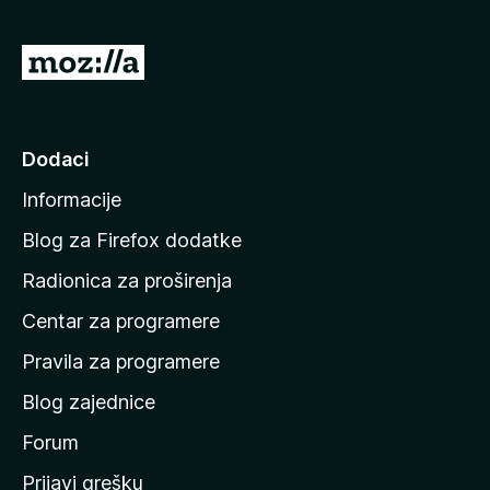
)
I
d
i
n
Dodaci
a
Informacije
p
o
Blog za Firefox dodatke
č
Radionica za proširenja
e
Centar za programere
t
n
Pravila za programere
u
Blog zajednice
s
t
Forum
r
Prijavi grešku