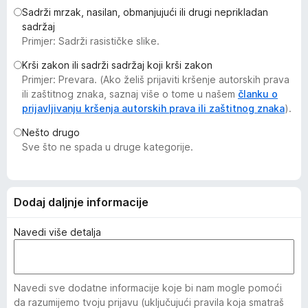
k
Sadrži mrzak, nasilan, obmanjujući ili drugi neprikladan
sadržaj
F
Primjer: Sadrži rasističke slike.
i
r
Krši zakon ili sadrži sadržaj koji krši zakon
e
Primjer: Prevara. (Ako želiš prijaviti kršenje autorskih prava
ili zaštitnog znaka, saznaj više o tome u našem
f
članku o
prijavljivanju kršenja autorskih prava ili zaštitnog znaka
).
o
x
Nešto drugo
Sve što ne spada u druge kategorije.
Dodaj daljnje informacije
Navedi više detalja
Navedi sve dodatne informacije koje bi nam mogle pomoći
da razumijemo tvoju prijavu (uključujući pravila koja smatraš