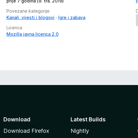
prije 7 godina (9. tra. 2019)
Povezane kategorije
Kanali, vijesti i blogovi
Igre i zabava
Licenca
Mozilla javna licenca 2.0
Download
Latest Builds
Download Firefox
Nightly