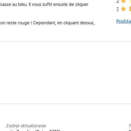
2
a
asse au bleu. Il vous suffit ensuite de cliquer
1
o
c
Pročita
j
sion reste rouge ! Cependant, en cliquant dessus,
e
n
a
Zadnje aktualiziranje
P