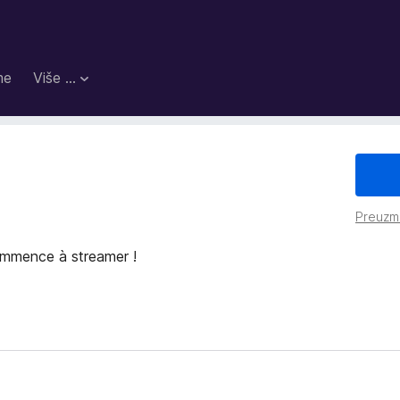
me
Više …
Preuzm
mmence à streamer !