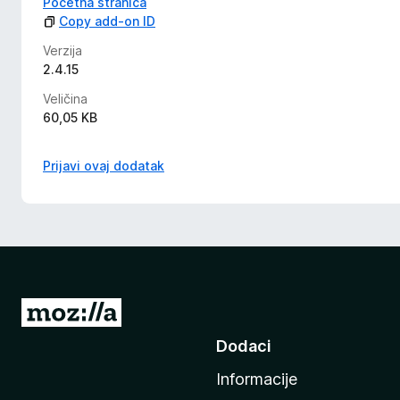
Početna stranica
Copy add-on ID
Verzija
2.4.15
Veličina
60,05 KB
Prijavi ovaj dodatak
I
d
Dodaci
i
Informacije
n