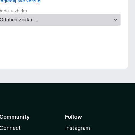
Pogledaj sve verzije
Dodaj u zbirku
Community
Follow
Connect
Instagram