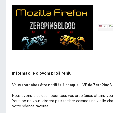
š
k
i
F
r
i
e
r
n
j
e
a
f
o
x
Informacije o ovom proširenju
Vous souhaitez être notifiés à chaque LIVE de ZeroPingB
Nous avons la solution pour tous vos problèmes et ainsi vous
Youtube ne vous laissera plus tomber comme une vieille ch
votre séance favorite.