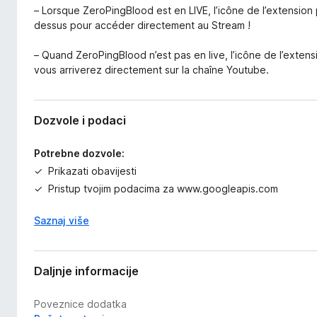
– Lorsque ZeroPingBlood est en LIVE, l’icône de l’extension p
dessus pour accéder directement au Stream !
– Quand ZeroPingBlood n’est pas en live, l’icône de l’exten
vous arriverez directement sur la chaîne Youtube.
Dozvole i podaci
Potrebne dozvole:
Prikazati obavijesti
Pristup tvojim podacima za www.googleapis.com
Saznaj više
Daljnje informacije
Poveznice dodatka