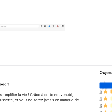
Ocjen
J
lood ?
o
5
š
 simplifier la vie ! Grâce à cette nouveauté,
4
n
aussette, et vous ne serez jamais en manque de
e
3
m