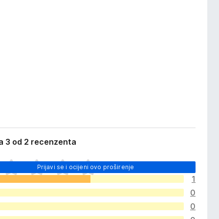
a 3 od 2 recenzenta
Prijavi se i ocijeni ovo proširenje
1
0
0