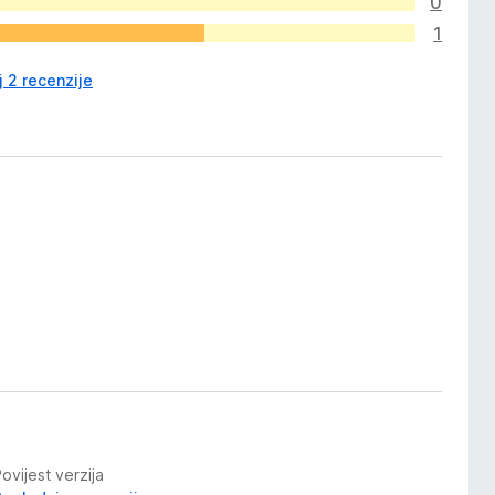
0
1
j 2 recenzije
ovijest verzija