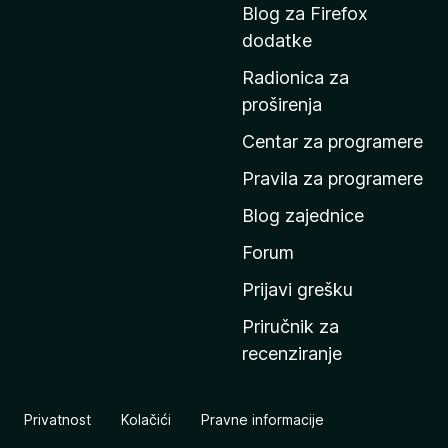
a
Blog za Firefox
p
dodatke
o
Radionica za
č
proširenja
e
t
Centar za programere
n
Pravila za programere
u
Blog zajednice
s
t
Forum
r
Prijavi grešku
a
Priručnik za
n
recenziranje
i
c
u
Privatnost
Kolačići
Pravne informacije
M