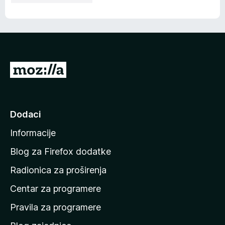
I
d
i
n
Dodaci
a
Informacije
p
o
Blog za Firefox dodatke
č
Radionica za proširenja
e
Centar za programere
t
n
Pravila za programere
u