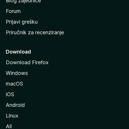
Blog zajednice
s
t
Forum
r
Prijavi grešku
a
Priručnik za recenziranje
n
i
c
Download
u
Download Firefox
M
Windows
o
z
macOS
i
iOS
l
l
Android
e
Linux
All