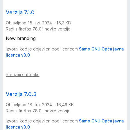
n
Verzija 7.1.0
t
Objavljeno 15. svi. 2024 – 15,3 KB
Radi s firefox 78.0 i novije verzije
-
New branding
S
Izvorni kod je objavljen pod licencom
Samo GNU Opća javna
licenca v3.0
e
a
Preuzmi datoteku
r
Verzija 7.0.3
c
Objavljeno 18. tra. 2024 – 16,49 KB
Radi s firefox 78.0 i novije verzije
h
Izvorni kod je objavljen pod licencom
Samo GNU Opća javna
licenca v3.0