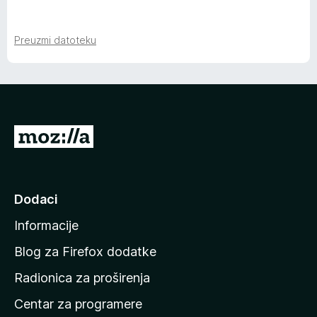
e
n
Preuzmi datoteku
g
i
I
n
d
e
i
n
Dodaci
–
a
Informacije
p
4
o
Blog za Firefox dodatke
č
v
Radionica za proširenja
e
Centar za programere
e
t