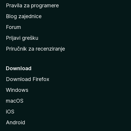
n
Pravila za programere
r
u
Blog zajednice
s
z
t
Forum
r
i
Prijavi grešku
a
Priručnik za recenziranje
n
j
i
e
c
Download
u
Download Firefox
M
Windows
o
z
macOS
i
iOS
l
l
Android
e