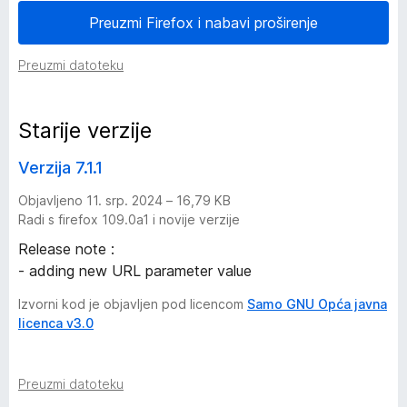
Preuzmi Firefox i nabavi proširenje
o
Preuzmi datoteku
d
a
Starije verzije
t
Verzija 7.1.1
Objavljeno 11. srp. 2024 – 16,79 KB
k
Radi s firefox 109.0a1 i novije verzije
a
Release note :
- adding new URL parameter value
Q
Izvorni kod je objavljen pod licencom
Samo GNU Opća javna
licenca v3.0
w
a
Preuzmi datoteku