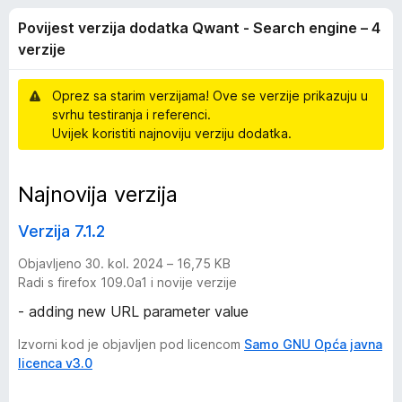
s
s
k
Povijest verzija dodatka Qwant - Search engine – 4
4
F
t
,
verzije
i
3
r
v
o
Oprez sa starim verzijama! Ove se verzije prikazuju u
e
d
svrhu testiranja i referenci.
5
f
e
Uvijek koristiti najnoviju verziju dodatka.
o
x
r
Najnovija verzija
z
Verzija 7.1.2
i
Objavljeno 30. kol. 2024 – 16,75 KB
Radi s firefox 109.0a1 i novije verzije
j
- adding new URL parameter value
a
Izvorni kod je objavljen pod licencom
Samo GNU Opća javna
licenca v3.0
d