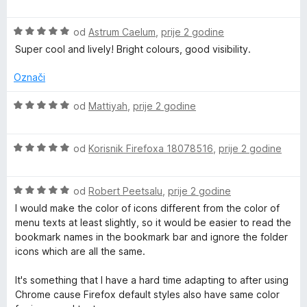
c
e
e
s
d
i
n
n
5
5
e
O
j
od
Astrum Caelum
,
prije 2 godine
j
o
o
c
e
e
s
d
Super cool and lively! Bright colours, good visibility.
o
i
n
n
5
5
j
j
o
o
Označi
r
e
e
s
d
n
n
5
5
O
od
Mattiyah
,
prije 2 godine
j
o
o
a
c
e
s
d
i
n
5
5
O
j
od
Korisnik Firefoxa 18078516
,
prije 2 godine
n
o
o
c
e
s
d
i
n
g
5
5
O
j
od
Robert Peetsalu
,
prije 2 godine
j
o
c
e
e
I would make the color of icons different from the color of
e
d
i
n
n
menu texts at least slightly, so it would be easier to read the
5
j
j
o
bookmark names in the bookmark bar and ignore the folder
e
e
s
m
icons which are all the same.
n
n
5
j
o
o
It's something that I have a hard time adapting to after using
i
e
s
d
Chrome cause Firefox default styles also have same color
n
5
5