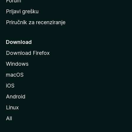
t
Forum
r
Prijavi grešku
a
Priručnik za recenziranje
n
i
c
Download
u
Download Firefox
M
Windows
o
z
macOS
i
iOS
l
l
Android
e
Linux
All