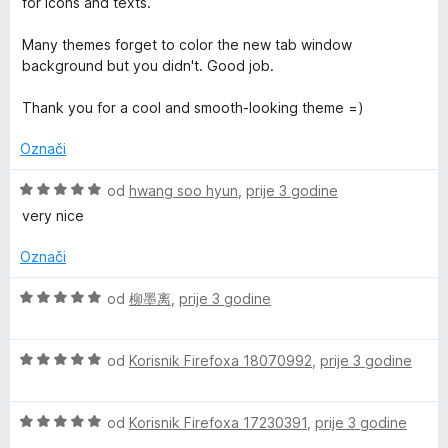
for icons and texts.
x
o
o
s
d
Many themes forget to color the new tab window
5
5
x
background but you didn't. Good job.
o
d
Thank you for a cool and smooth-looking theme =)
5
Označi
O
od
hwang soo hyun
,
prije 3 godine
c
very nice
i
j
Označi
e
n
O
od
柳墨离
,
prije 3 godine
j
c
e
i
n
O
j
od
Korisnik Firefoxa 18070992
,
prije 3 godine
o
c
e
s
i
n
5
O
j
od
Korisnik Firefoxa 17230391
,
prije 3 godine
j
o
c
e
e