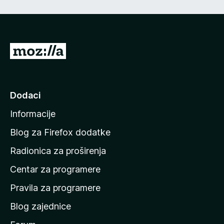
d
n
5
5
o
o
s
d
4
5
I
o
d
d
5
i
n
Dodaci
a
Informacije
p
o
Blog za Firefox dodatke
č
Radionica za proširenja
e
Centar za programere
t
n
Pravila za programere
u
Blog zajednice
s