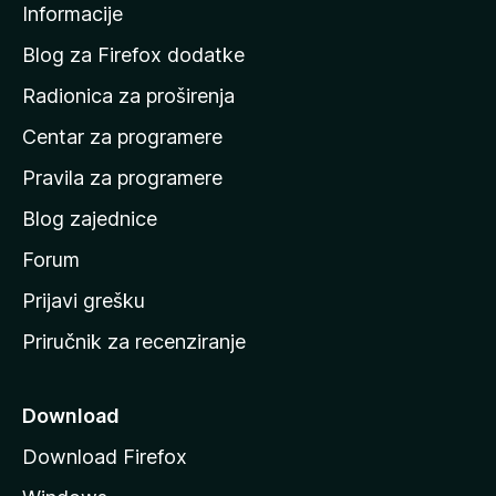
Informacije
p
c
o
Blog za Firefox dodatke
č
r
Radionica za proširenja
e
Centar za programere
t
o
n
Pravila za programere
n
u
Blog zajednice
s
y
t
Forum
r
Prijavi grešku
m
a
Priručnik za recenziranje
n
s
i
c
Download
u
Download Firefox
M