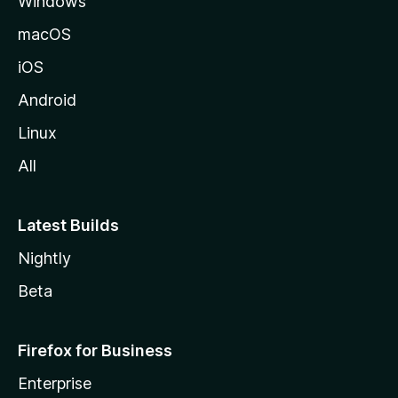
Windows
o
z
macOS
i
iOS
l
l
Android
e
Linux
All
Latest Builds
Nightly
Beta
Firefox for Business
Enterprise