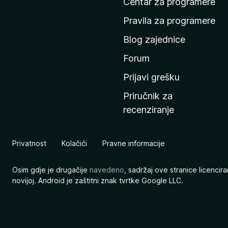
t
Centar za programere
n
Pravila za programere
u
Blog zajednice
s
t
Forum
r
Prijavi grešku
a
Priručnik za
n
recenziranje
i
c
u
Privatnost
Kolačići
Pravne informacije
M
o
Osim gdje je drugačije
navedeno
, sadržaj ove stranice licenci
z
novijoj. Android je zaštitni znak tvrtke Google LLC.
i
l
l