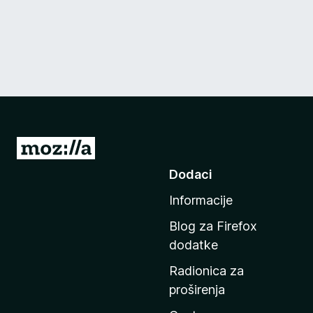
I
d
Dodaci
i
Informacije
n
a
Blog za Firefox
p
dodatke
o
Radionica za
č
proširenja
e