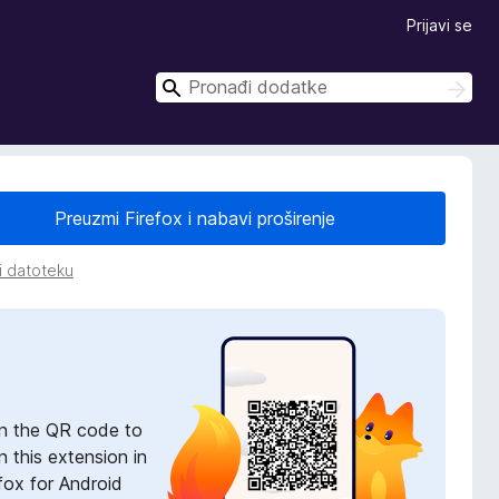
Prijavi se
T
T
r
r
a
a
ž
ž
i
i
Preuzmi Firefox i nabavi proširenje
i datoteku
n the QR code to
 this extension in
fox for Android