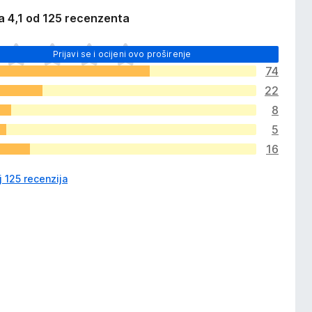
a 4,1 od 125 recenzenta
Prijavi se i ocijeni ovo proširenje
74
22
8
5
16
j 125 recenzija