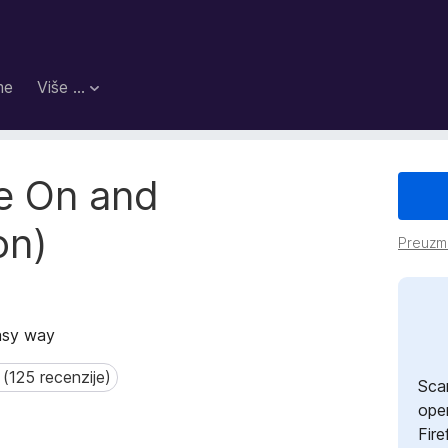
me
Više …
e On and
on)
Preuzm
easy way
 (125 recenzije)
125 recenzije)
Sca
open
Fire