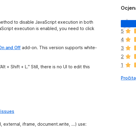
Ocjen
J
ethod to disable JavaScript execution in both
o
aScript execution is enabled, you need to click
5
š
4
n
e
On and Off
add-on. This version supports white-
3
m
2
a
1
o
 + Shift + L." Still, there is no UI to edit this
c
Pročita
j
e
n
a
/issues
 external, iframe, document.write, ...) use: