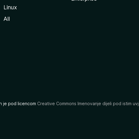
Linux
All
ran je pod licencom
Creative Commons Imenovanje dijeli pod istim uvj