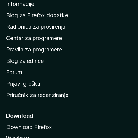
Informacije
p
c
o
Blog za Firefox dodatke
č
o
Radionica za proširenja
e
Centar za programere
t
u
n
Pravila za programere
n
u
Blog zajednice
s
t
t
Forum
r
Prijavi grešku
a
Priručnik za recenziranje
n
i
c
Download
u
Download Firefox
M