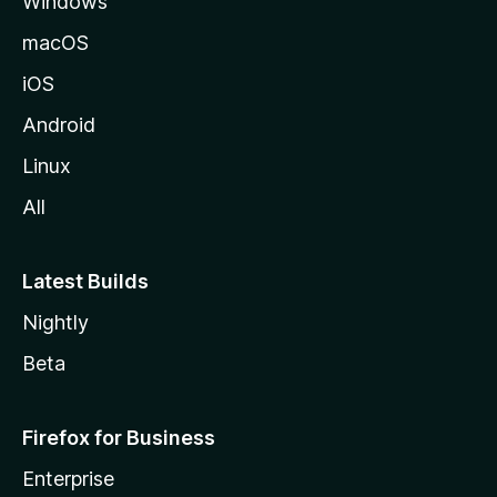
Windows
o
z
macOS
i
iOS
l
l
Android
e
Linux
All
Latest Builds
Nightly
Beta
Firefox for Business
Enterprise