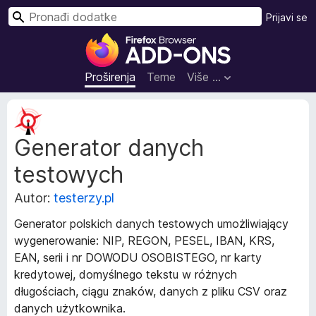
T
Prijavi se
r
D
a
o
ž
d
Proširenja
Teme
Više …
i
a
c
M
i
e
Generator danych
t
z
a
a
testowych
p
p
o
r
Autor:
testerzy.pl
d
e
a
Generator polskich danych testowych umożliwiający
g
c
wygenerowanie: NIP, REGON, PESEL, IBAN, KRS,
l
i
EAN, serii i nr DOWODU OSOBISTEGO, nr karty
p
e
kredytowej, domyślnego tekstu w różnych
r
d
o
długościach, ciągu znaków, danych z pliku CSV oraz
n
š
danych użytkownika.
i