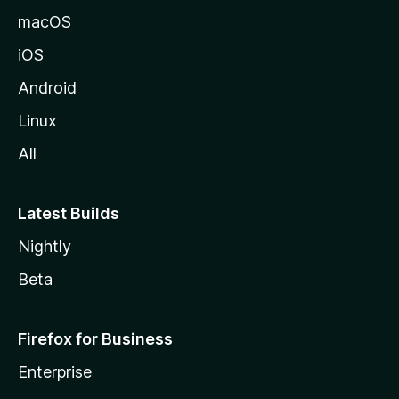
z
macOS
i
iOS
l
l
Android
e
Linux
All
Latest Builds
Nightly
Beta
Firefox for Business
Enterprise