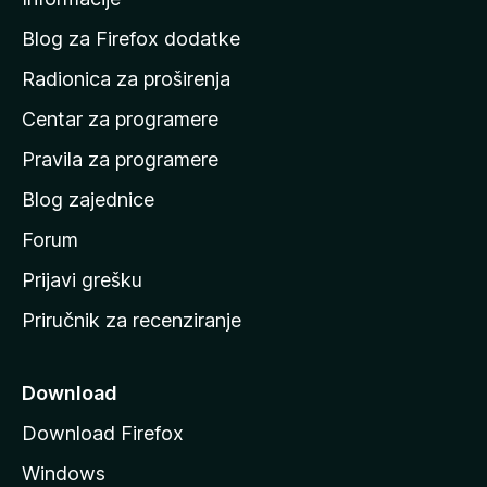
p
o
Blog za Firefox dodatke
č
Radionica za proširenja
e
Centar za programere
t
n
Pravila za programere
u
Blog zajednice
s
t
Forum
r
Prijavi grešku
a
Priručnik za recenziranje
n
i
c
Download
u
Download Firefox
M
Windows
o