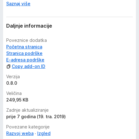
Saznaj više
Daljnje informacije
Poveznice dodatka
Početna stranica
Stranica podrške
E-adresa podrške
Copy add-on ID
Verzija
0.8.0
Veličina
249,95 KB
Zadnje aktualiziranje
prije 7 godina (19. tra. 2019)
Povezane kategorije
Razvoj weba
Izgled