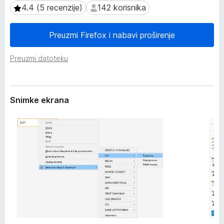
i
4.4 (5 recenzije)
142 korisnika
4.4 (5 recenzije)
142 korisnika
k
r
F
e
i
n
Preuzmi Firefox i nabavi proširenje
j
r
a
e
Preuzmi datoteku
f
o
x
Snimke ekrana