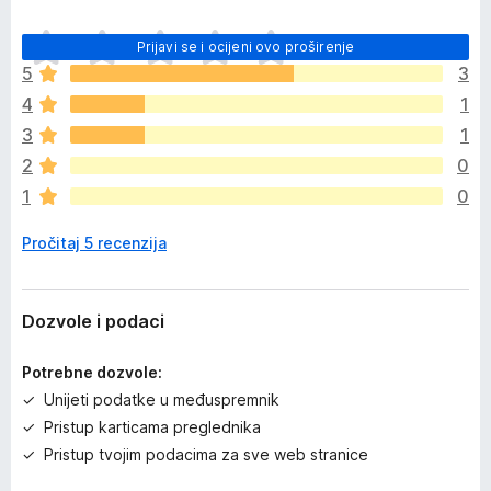
J
Prijavi se i ocijeni ovo proširenje
o
5
3
š
4
1
n
e
3
1
m
2
0
a
1
0
o
c
Pročitaj 5 recenzija
j
e
n
a
Dozvole i podaci
Potrebne dozvole:
Unijeti podatke u međuspremnik
Pristup karticama preglednika
Pristup tvojim podacima za sve web stranice