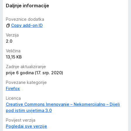
a
Daljnje informacije
Poveznice dodatka
Copy add-on ID
Verzija
2.0
Veličina
13,15 KB
Zadnje aktualiziranje
prije 6 godina (17. srp. 2020)
Povezane kategorije
Firefox
Licenca
Creative Commons Imenovanje – Nekomercijalno – Dijeli
pod istim uvjetima 3.0
Povijest verzija
Pogledaj sve verzije