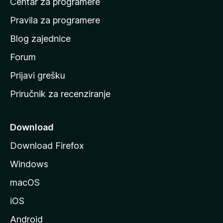
Centar za programere
t
n
Pravila za programere
u
Blog zajednice
s
t
Forum
r
Prijavi grešku
a
Priručnik za recenziranje
n
i
c
Download
u
Download Firefox
M
Windows
o
z
macOS
i
iOS
l
l
Android