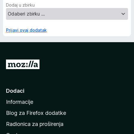
Dodaj u zbirku
Prijavi ovaj dodatak
I
d
i
n
Dodaci
a
Informacije
p
o
Blog za Firefox dodatke
č
Radionica za proširenja
e