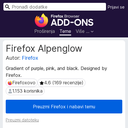
T
Prijavi se
r
D
a
o
ž
d
Proširenja
Teme
Više …
i
a
c
M
Firefox Alpenglow
i
e
t
Autor:
Firefox
z
a
a
Gradient of purple, pink, and black. Designed by
p
p
Firefox.
o
r
d
Firefoxovo
4.6 (169 recenzije)
Firefoxovo
4.6 (169 recenzije)
e
a
1.153 korisnika
1.153 korisnika
g
c
l
i
p
e
Preuzmi Firefox i nabavi temu
r
d
o
n
Preuzmi datoteku
š
i