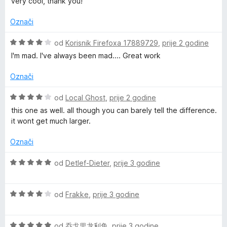
very cool, thank you!
i
n
n
5
e
j
j
o
o
Označi
e
e
s
d
r
n
n
5
5
O
od
Korisnik Firefoxa 17889729
,
prije 2 godine
j
o
o
c
I'm mad. I've always been mad.... Great work
e
s
d
i
f
n
5
5
j
Označi
o
o
e
l
s
d
n
O
od
Local Ghost
,
prije 2 godine
5
5
j
c
this one as well. all though you can barely tell the difference.
o
o
e
i
it wont get much larger.
d
n
j
5
y
o
e
Označi
s
n
4
j
d
O
od
Detlef-Dieter
,
prije 3 godine
o
e
c
d
n
i
_
5
o
O
j
od
Frakke
,
prije 3 godine
s
c
e
d
4
i
n
o
O
j
od
乔戈里龙利鱼
,
prije 3 godine
j