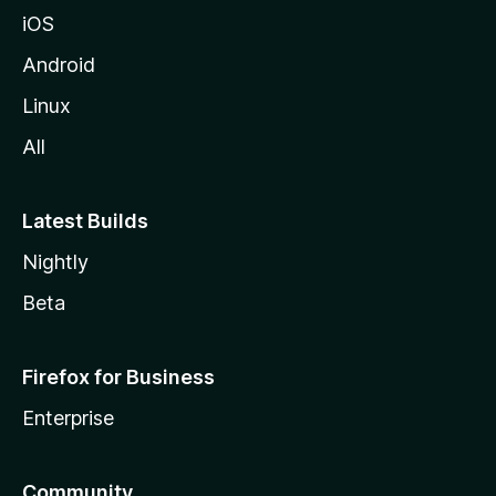
i
iOS
l
l
Android
e
Linux
All
Latest Builds
Nightly
Beta
Firefox for Business
Enterprise
Community