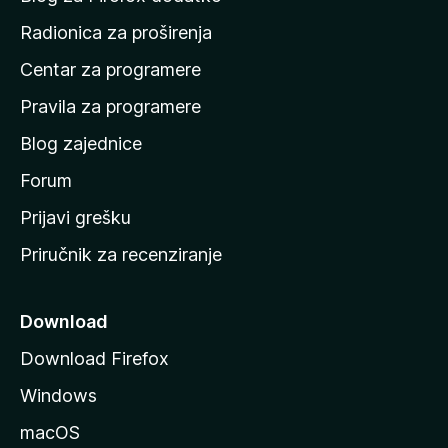
č
Radionica za proširenja
e
Centar za programere
t
n
Pravila za programere
u
Blog zajednice
s
t
Forum
r
Prijavi grešku
a
Priručnik za recenziranje
n
i
c
Download
u
Download Firefox
M
Windows
o
z
macOS