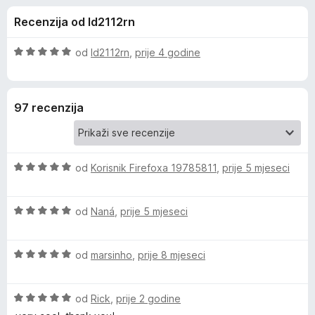
i
s
k
Recenzija od ld2112rn
4
F
j
,
i
7
O
od
ld2112rn
,
prije 4 godine
r
e
o
c
e
d
i
5
j
f
z
97 recenzija
e
o
n
x
a
j
e
O
f
od
Korisnik Firefoxa 19785811
,
prije 5 mjeseci
n
c
o
i
s
o
O
j
od
Naná
,
prije 5 mjeseci
5
c
e
o
r
i
n
d
O
j
od
marsinho
,
prije 8 mjeseci
j
5
e
c
e
e
i
n
n
O
j
od
Rick
,
prije 2 godine
j
o
v
c
e
e
s