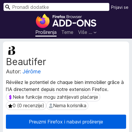
T
Prijavi se
r
D
a
o
ž
d
Proširenja
Teme
Više …
i
a
c
M
i
e
Beautifer
t
z
a
a
Autor:
Jérôme
p
p
o
r
Révélez le potentiel de chaque bien immobilier grâce à
d
e
l'IA directement depuis notre extension Firefox.
a
g
c
Neke funkcije mogu zahtijevati plaćanje
Neke funkcije mogu zahtijevati plaćanje
l
i
0 (0 recenzije)
Nema korisnika
0 (0 recenzije)
Nema korisnika
p
e
r
d
o
Preuzmi Firefox i nabavi proširenje
n
š
i