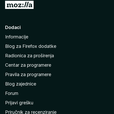
I
d
i
n
Dodaci
a
Informacije
p
o
Blog za Firefox dodatke
č
Radionica za proširenja
e
Centar za programere
t
n
Pravila za programere
u
Blog zajednice
s
t
Forum
r
Prijavi grešku
a
Priručnik za recenziranje
n