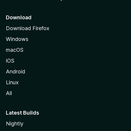
i
c
Download
u
Download Firefox
M
Windows
o
z
macOS
i
iOS
l
l
Android
e
Linux
All
Latest Builds
Nightly