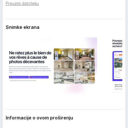
i
Preuzmi datoteku
k
r
F
e
i
n
j
r
Snimke ekrana
a
e
f
o
x
Informacije o ovom proširenju