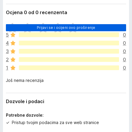
Ocjena 0 od 0 recenzenta
J
Prijavi se i ocijeni ovo proširenje
o
5
0
š
4
0
n
e
3
0
m
2
0
a
1
0
o
c
Još nema recenzija
j
e
n
a
Dozvole i podaci
Potrebne dozvole:
Pristup tvojim podacima za sve web stranice