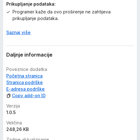
Prikupljanje podataka:
Programer kaže da ovo proširenje ne zahtijeva
prikupljanje podataka.
Saznaj više
Daljnje informacije
Poveznice dodatka
Početna stranica
Stranica podrške
E-adresa podrške
Copy add-on ID
Verzija
1.0.5
Veličina
248,26 KB
Zadnje aktualiziranje