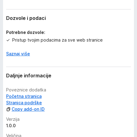
e
n
a
Dozvole i podaci
Potrebne dozvole:
Pristup tvojim podacima za sve web stranice
Saznaj više
Daljnje informacije
Poveznice dodatka
Početna stranica
Stranica podrške
Copy add-on ID
Verzija
1.0.0
Veličina