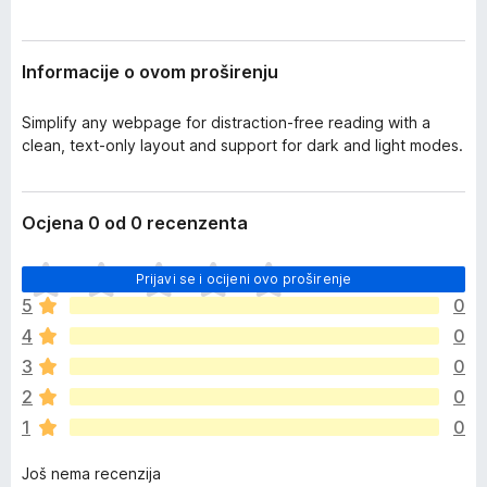
i
k
r
F
e
Informacije o ovom proširenju
i
n
j
r
a
Simplify any webpage for distraction-free reading with a
e
clean, text-only layout and support for dark and light modes.
f
o
x
Ocjena 0 od 0 recenzenta
J
Prijavi se i ocijeni ovo proširenje
o
5
0
š
4
0
n
e
3
0
m
2
0
a
1
0
o
c
Još nema recenzija
j