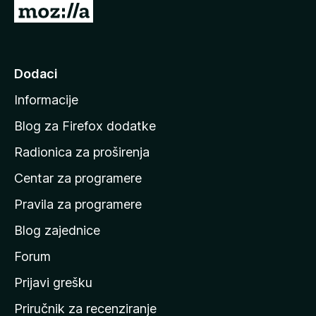
I
d
i
n
Dodaci
a
Informacije
p
o
Blog za Firefox dodatke
č
Radionica za proširenja
e
Centar za programere
t
n
Pravila za programere
u
Blog zajednice
s
t
Forum
r
Prijavi grešku
a
Priručnik za recenziranje
n