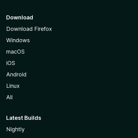
i
c
Download
u
Download Firefox
M
Windows
o
z
macOS
i
iOS
l
l
Android
e
Linux
All
Latest Builds
Nightly