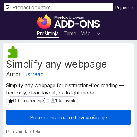
T
Prijavi se
r
D
a
o
ž
d
Proširenja
Teme
Više …
i
a
c
M
i
e
Simplify any webpage
t
z
a
a
Autor:
justread
p
p
o
r
Simplify any webpage for distraction-free reading —
d
e
text only, clean layout, dark/light mode.
a
g
c
0 (0 recenzije)
1 korisnik
0 (0 recenzije)
1 korisnik
l
i
p
e
Preuzmi Firefox i nabavi proširenje
r
d
o
n
Preuzmi datoteku
š
i