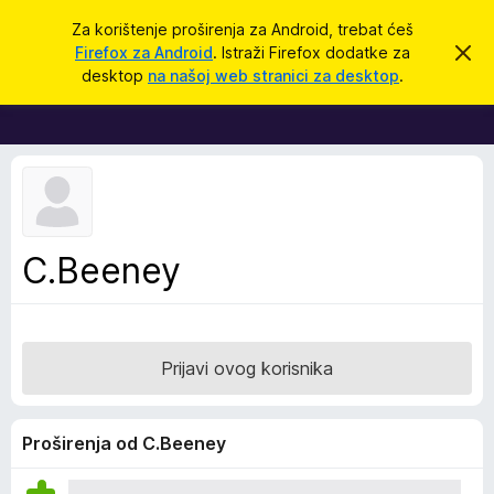
T
Prijavi se
Za korištenje proširenja za Android, trebat ćeš
r
Firefox za Android
. Istraži Firefox dodatke za
O
D
d
a
desktop
na našoj web stranici za desktop
.
b
o
ž
a
d
c
i
i
a
o
c
v
u
i
o
z
b
a
a
C.Beeney
v
p
i
j
r
e
e
s
t
g
Prijavi ovog korisnika
l
e
d
Proširenja od C.Beeney
n
i