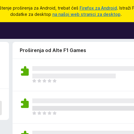
štenje proširenja za Android, trebat ćeš
Firefox za Android
. Istraži
dodatke za desktop
na našoj web stranici za desktop
.
Proširenja od Alte F1 Games
J
o
š
n
e
m
J
a
o
o
š
c
n