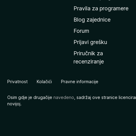
n
Pravila za programere
u
Blog zajednice
s
t
Forum
r
Prijavi grešku
a
Priručnik za
n
recenziranje
i
c
u
Privatnost
Kolačići
Pravne informacije
M
o
Osim gdje je drugačije
navedeno
, sadržaj ove stranice licenci
z
novijoj.
i
l
l