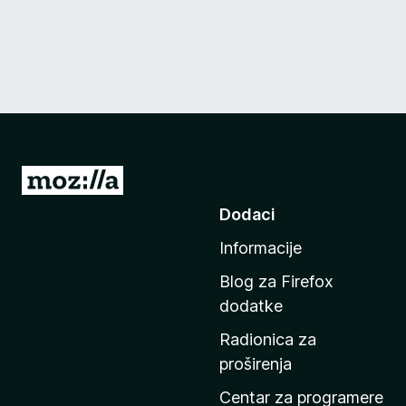
I
d
Dodaci
i
Informacije
n
a
Blog za Firefox
p
dodatke
o
Radionica za
č
proširenja
e
t
Centar za programere