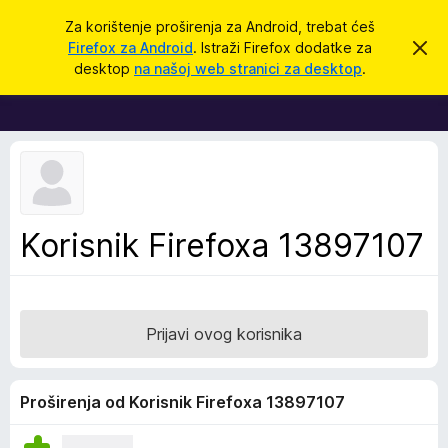
T
Prijavi se
Za korištenje proširenja za Android, trebat ćeš
r
Firefox za Android
. Istraži Firefox dodatke za
O
D
d
a
desktop
na našoj web stranici za desktop
.
b
o
ž
a
d
c
i
i
a
o
c
v
u
i
o
z
b
a
a
Korisnik Firefoxa 13897107
v
p
i
j
r
e
e
s
t
g
Prijavi ovog korisnika
l
e
d
Proširenja od Korisnik Firefoxa 13897107
n
i