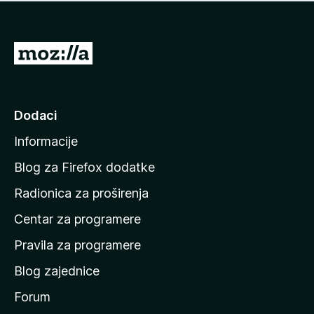
n
j
e
e
m
n
a
I
a
o
d
c
i
j
e
n
Dodaci
n
a
a
Informacije
p
o
Blog za Firefox dodatke
č
Radionica za proširenja
e
Centar za programere
t
n
Pravila za programere
u
Blog zajednice
s
t
Forum