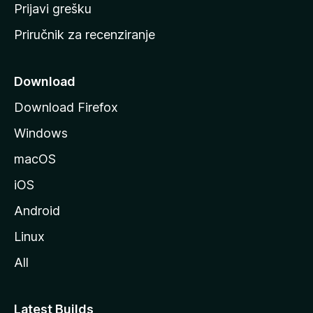
r
Prijavi grešku
a
Priručnik za recenziranje
n
i
c
Download
u
Download Firefox
M
Windows
o
z
macOS
i
iOS
l
l
Android
e
Linux
All
Latest Builds