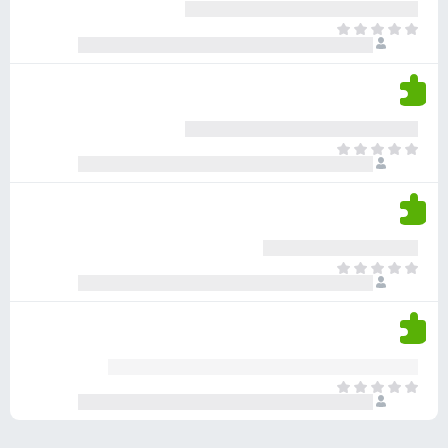
ע
ר
ד
א
ו
י
י
ג
י
ן
י
ן
ד
ם
י
ע
ר
ד
א
ו
י
י
ג
י
ן
י
ן
ד
ם
י
ע
ר
ד
א
ו
י
י
ג
י
ן
י
ן
ד
ם
י
ע
ר
ד
א
ו
י
י
ג
י
ן
י
ן