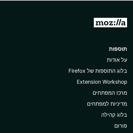
ד
ם
י
ע
ר
ד
ו
מ
י
ג
י
ע
י
ן
ב
ם
ע
ר
תוספות
ד
ל
י
על אודות
ד
י
ף
ן
בלוג התוספות של Firefox
ה
Extension Workshop
ב
מרכז המפתחים
י
ת
מדיניות למפתחים
ש
בלוג קהילה
ל
M
פורום