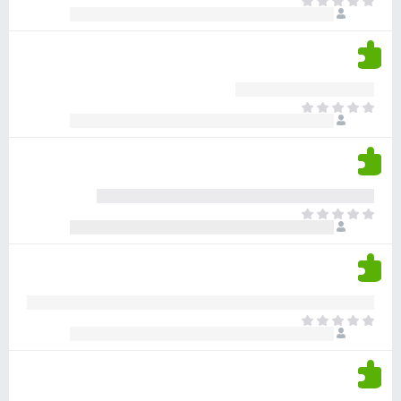
א
ו
י
י
ג
י
ן
י
ן
ד
ם
י
ע
ר
ד
א
ו
י
י
ג
י
ן
י
ן
ד
ם
י
ע
ר
ד
א
ו
י
י
ג
י
ן
י
ן
ד
ם
י
ע
ר
ד
א
ו
י
י
ג
י
ן
י
ן
ד
ם
י