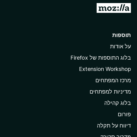
o
מ
x
ע
ב
ר
תוספות
ל
על אודות
ד
ף
בלוג התוספות של Firefox
ה
Extension Workshop
ב
מרכז המפתחים
י
ת
מדיניות למפתחים
ש
בלוג קהילה
ל
M
פורום
o
דיווח על תקלה
z
מדריך סקירה