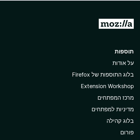
ד
ם
י
ע
ר
ד
ו
מ
י
ג
י
ע
י
ן
ב
ם
ע
ר
תוספות
ד
ל
י
על אודות
ד
י
ף
ן
בלוג התוספות של Firefox
ה
Extension Workshop
ב
מרכז המפתחים
י
ת
מדיניות למפתחים
ש
בלוג קהילה
ל
M
פורום