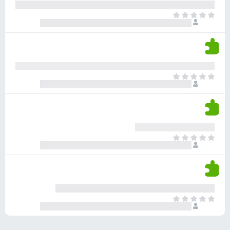
ע
ר
ד
א
ו
י
י
ג
י
ן
י
ן
ד
ם
י
ע
ר
ד
א
ו
י
י
ג
י
ן
י
ן
ד
ם
י
ע
ר
ד
א
ו
י
י
ג
י
ן
י
ן
ד
ם
י
ע
ר
ד
א
ו
י
י
ג
י
ן
י
ן