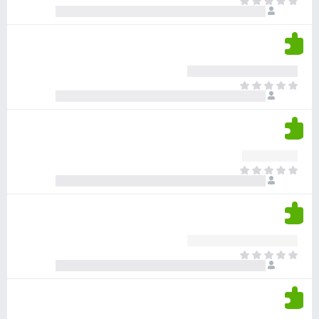
א
ו
י
י
ג
י
ן
י
ן
ד
ם
י
ע
ר
ד
א
ו
י
י
ג
י
ן
י
ן
ד
ם
י
ע
ר
ד
א
ו
י
י
ג
י
ן
י
ן
ד
ם
י
ע
ר
ד
א
ו
י
י
ג
י
ן
י
ן
ד
ם
י