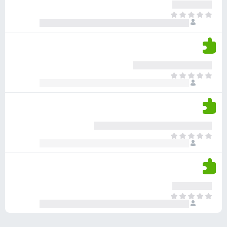
ע
ר
ד
א
ו
י
י
ג
י
ן
י
ן
ד
ם
י
ע
ר
ד
א
ו
י
י
ג
י
ן
י
ן
ד
ם
י
ע
ר
ד
א
ו
י
י
ג
י
ן
י
ן
ד
ם
י
ע
ר
ד
א
ו
י
י
ג
י
ן
י
ן