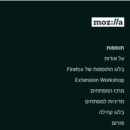
ד
ם
י
ע
ר
ד
ו
מ
י
ג
י
ע
י
ן
ב
ם
ע
ר
תוספות
ד
ל
י
על אודות
ד
י
ף
ן
בלוג התוספות של Firefox
ה
Extension Workshop
ב
מרכז המפתחים
י
ת
מדיניות למפתחים
ש
בלוג קהילה
ל
M
פורום