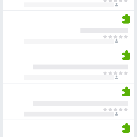
א
ו
י
י
ג
י
ן
י
ן
ד
ם
י
ע
ר
ד
א
ו
י
י
ג
י
ן
י
ן
ד
ם
י
ע
ר
ד
א
ו
י
י
ג
י
ן
י
ן
ד
ם
י
ע
ר
ד
א
ו
י
י
ג
י
ן
י
ן
ד
ם
י