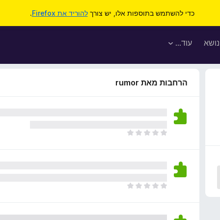
כדי להשתמש בתוספות אלו, יש צורך
להוריד את Firefox
.
נושא
עוד…
הרחבות מאת rumor
א
י
ן
ד
י
ר
א
ו
י
ג
ן
י
ד