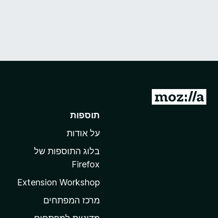
מ
ע
תוספות
ב
על אודות
ר
ל
בלוג התוספות של
ד
Firefox
ף
Extension Workshop
ה
ב
מרכז המפתחים
י