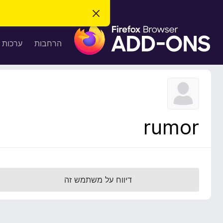
ס
ג
ת
י
ר
ו
הרחבות
ערכות 
ת
ס
ה
ו
פ
ד
ו
ע
ה
ת
ז
ל
ו
ד
rumor
פ
ד
פ
ן
F
דיווח על משתמש זה
i
r
e
f