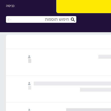
כניסה
ח
ח
י
י
פ
פ
ו
ו
ש
ש