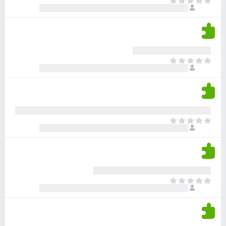
א
ו
י
י
ג
י
ן
י
ן
ד
ם
י
ע
ר
ד
א
ו
י
י
ג
י
ן
י
ן
ד
ם
י
ע
ר
ד
א
ו
י
י
ג
י
ן
י
ן
ד
ם
י
ע
ר
ד
א
ו
י
י
ג
י
ן
י
ן
ד
ם
י