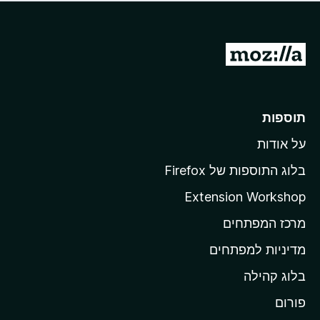
ד
ם
י
ע
ר
ד
ו
מ
י
ג
י
ע
י
ן
ב
ם
ע
ר
תוספות
ד
ל
י
על אודות
ד
י
ף
ן
בלוג התוספות של Firefox
ה
Extension Workshop
ב
מרכז המפתחים
י
ת
מדיניות למפתחים
ש
בלוג קהילה
ל
M
פורום