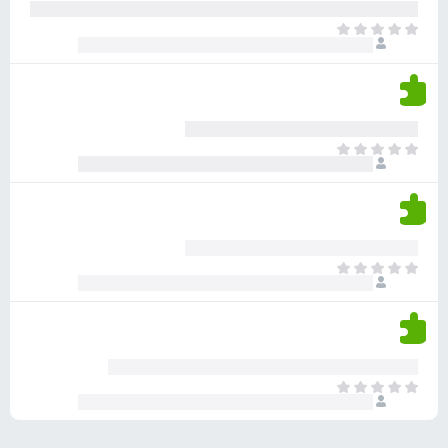
ע
ר
ד
א
ו
י
י
ג
י
ן
י
ן
ד
ם
י
ע
ר
ד
א
ו
י
י
ג
י
ן
י
ן
ד
ם
י
ע
ר
ד
א
ו
י
י
ג
י
ן
י
ן
ד
ם
י
ע
ר
ד
א
ו
י
י
ג
י
ן
י
ן