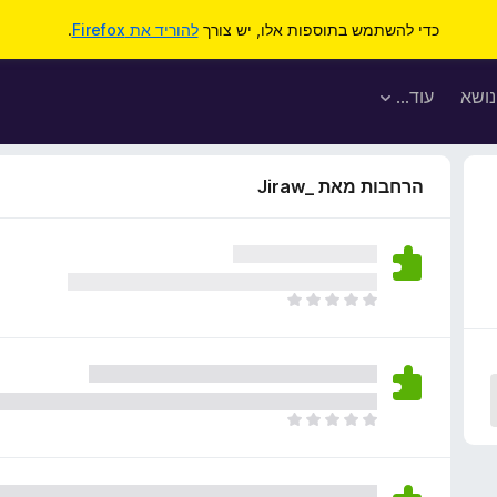
כדי להשתמש בתוספות אלו, יש צורך
להוריד את Firefox
.
נושא
עוד…
הרחבות מאת _Jiraw
א
י
ן
ד
י
ר
א
ו
י
ג
ן
י
ד