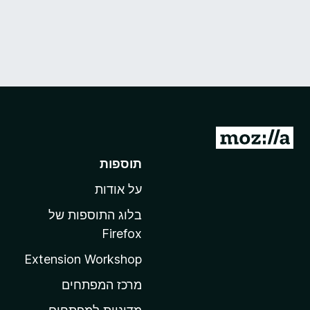
מ
ע
תוספות
ב
על אודות
ר
ל
בלוג התוספות של
ד
Firefox
ף
Extension Workshop
ה
ב
מרכז המפתחים
י