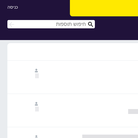
כניסה
ח
ח
י
י
פ
פ
ו
ו
ש
ש