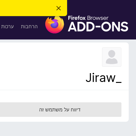
ס
ג
ת
י
ר
ו
הרחבות
ערכות 
ת
ס
ה
ו
פ
ד
ו
ע
ה
ת
ז
ל
ו
ד
_Jiraw
פ
ד
פ
ן
F
דיווח על משתמש זה
i
r
e
f