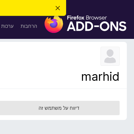
ס
ג
ת
י
ר
ו
הרחבות
ערכות 
ת
ס
ה
ו
פ
ד
ו
ע
ה
ת
ז
ל
ו
ד
marhid
פ
ד
פ
ן
F
דיווח על משתמש זה
i
r
e
f