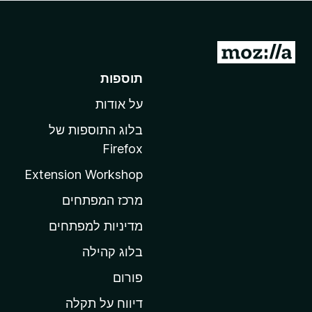
o
x
מ
ע
תוספות
ב
על אודות
ר
ל
בלוג התוספות של
ד
Firefox
ף
Extension Workshop
ה
ב
מרכז המפתחים
י
מדיניות למפתחים
ת
בלוג קהילה
ש
ל
פורום
M
דיווח על תקלה