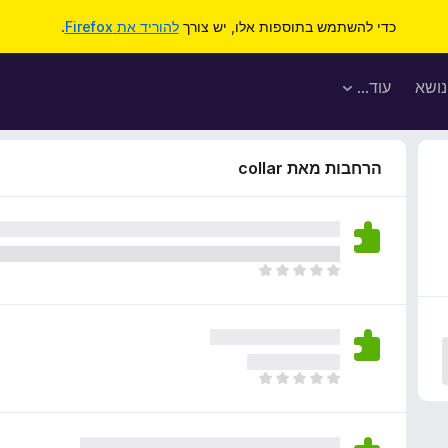
כדי להשתמש בתוספות אלו, יש צורך
להוריד את Firefox
.
נושא
עוד…
הרחבות מאת collar
א
י
ן
ד
י
ר
א
ו
י
ג
ן
י
ד