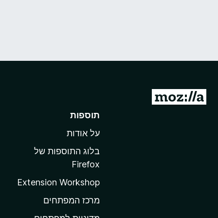
מ
ע
תוספות
ב
על אודות
ר
ל
בלוג התוספות של
ד
Firefox
ף
Extension Workshop
ה
ב
מרכז המפתחים
י