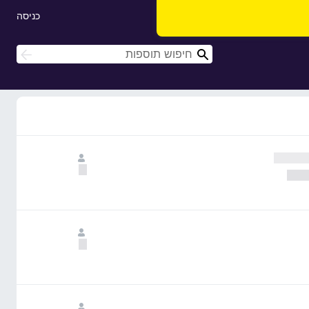
כניסה
ח
ח
י
י
פ
פ
ו
ו
ש
ש