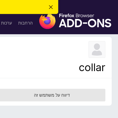
ס
ג
ת
י
ר
ו
הרחבות
ערכות 
ת
ס
ה
ו
פ
ד
ו
ע
ה
ת
ז
ל
ו
ד
collar
פ
ד
פ
ן
F
דיווח על משתמש זה
i
r
e
f