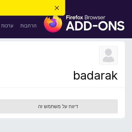
ס
ג
ת
י
ר
ו
הרחבות
ערכות 
ת
ס
ה
ו
פ
ד
ו
ע
ה
ת
ז
ל
ו
ד
badarak
פ
ד
פ
ן
F
דיווח על משתמש זה
i
r
e
f