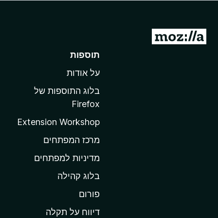
o
x
מ
ע
תוספות
ב
על אודות
ר
ל
בלוג התוספות של
ד
Firefox
ף
Extension Workshop
ה
ב
מרכז המפתחים
י
מדיניות למפתחים
ת
בלוג קהילה
ש
ל
פורום
M
דיווח על תקלה