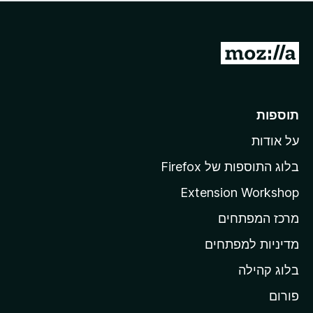
ד
ם
י
ע
ר
ד
ו
מ
י
ג
י
ע
י
ן
ב
ם
ע
ר
תוספות
ד
ל
י
על אודות
ד
י
ף
ן
בלוג התוספות של Firefox
ה
Extension Workshop
ב
מרכז המפתחים
י
ת
מדיניות למפתחים
ש
בלוג קהילה
ל
M
פורום