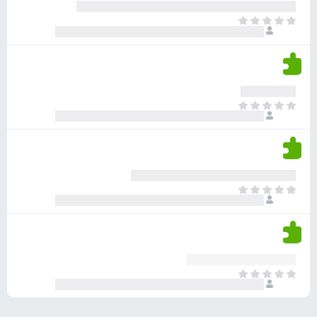
ע
ר
ד
א
ו
י
י
ג
י
ן
י
ן
ד
ם
י
ע
ר
ד
א
ו
י
י
ג
י
ן
י
ן
ד
ם
י
ע
ר
ד
א
ו
י
י
ג
י
ן
י
ן
ד
ם
י
ע
ר
ד
א
ו
י
י
ג
י
ן
י
ן