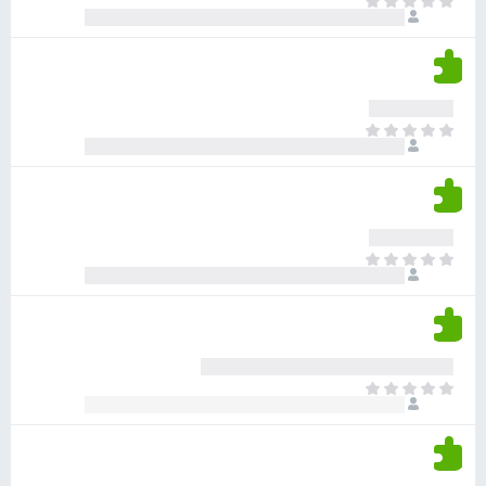
א
ו
י
י
ג
י
ן
י
ן
ד
ם
י
ע
ר
ד
א
ו
י
י
ג
י
ן
י
ן
ד
ם
י
ע
ר
ד
א
ו
י
י
ג
י
ן
י
ן
ד
ם
י
ע
ר
ד
א
ו
י
י
ג
י
ן
י
ן
ד
ם
י