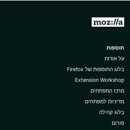
ד
ם
י
ע
ר
ד
ו
מ
י
ג
י
ע
י
ן
ב
ם
ע
ר
תוספות
ד
ל
י
על אודות
ד
י
ף
ן
בלוג התוספות של Firefox
ה
Extension Workshop
ב
מרכז המפתחים
י
ת
מדיניות למפתחים
ש
בלוג קהילה
ל
M
פורום