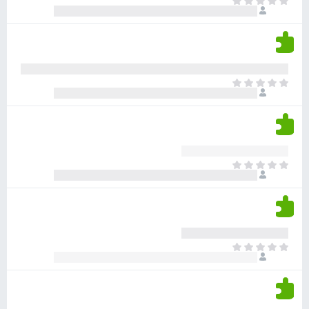
א
ו
י
י
ג
י
ן
י
ן
ד
ם
י
ע
ר
ד
א
ו
י
י
ג
י
ן
י
ן
ד
ם
י
ע
ר
ד
א
ו
י
י
ג
י
ן
י
ן
ד
ם
י
ע
ר
ד
א
ו
י
י
ג
י
ן
י
ן
ד
ם
י