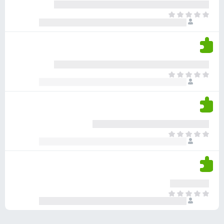
ע
ר
ד
א
ו
י
י
ג
י
ן
י
ן
ד
ם
י
ע
ר
ד
א
ו
י
י
ג
י
ן
י
ן
ד
ם
י
ע
ר
ד
א
ו
י
י
ג
י
ן
י
ן
ד
ם
י
ע
ר
ד
א
ו
י
י
ג
י
ן
י
ן