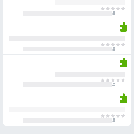
ע
ר
ד
א
ו
י
י
ג
י
ן
י
ן
ד
ם
י
ע
ר
ד
א
ו
י
י
ג
י
ן
י
ן
ד
ם
י
ע
ר
ד
א
ו
י
י
ג
י
ן
י
ן
ד
ם
י
ע
ר
ד
א
ו
י
י
ג
י
ן
י
ן