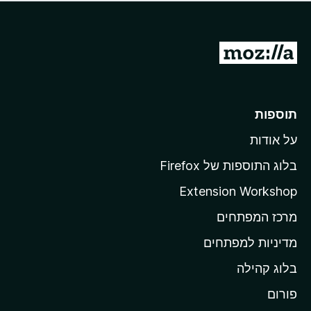
ד
ם
י
ע
ר
ד
ו
מ
י
ג
י
ע
י
ן
ב
ם
ע
ר
תוספות
ד
ל
י
על אודות
ד
י
ף
ן
בלוג התוספות של Firefox
ה
Extension Workshop
ב
מרכז המפתחים
י
ת
מדיניות למפתחים
ש
בלוג קהילה
ל
M
פורום