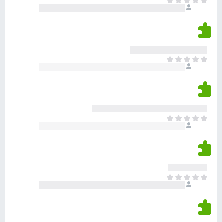
א
ו
י
י
ג
י
ן
י
ן
ד
ם
י
ע
ר
ד
א
ו
י
י
ג
י
ן
י
ן
ד
ם
י
ע
ר
ד
א
ו
י
י
ג
י
ן
י
ן
ד
ם
י
ע
ר
ד
א
ו
י
י
ג
י
ן
י
ן
ד
ם
י