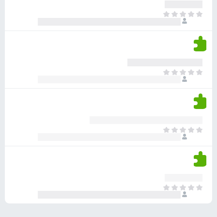
ע
ר
ד
א
ו
י
י
ג
י
ן
י
ן
ד
ם
י
ע
ר
ד
א
ו
י
י
ג
י
ן
י
ן
ד
ם
י
ע
ר
ד
א
ו
י
י
ג
י
ן
י
ן
ד
ם
י
ע
ר
ד
א
ו
י
י
ג
י
ן
י
ן