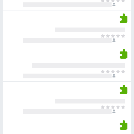
א
ו
י
י
ג
י
ן
י
ן
ד
ם
י
ע
ר
ד
א
ו
י
י
ג
י
ן
י
ן
ד
ם
י
ע
ר
ד
א
ו
י
י
ג
י
ן
י
ן
ד
ם
י
ע
ר
ד
א
ו
י
י
ג
י
ן
י
ן
ד
ם
י