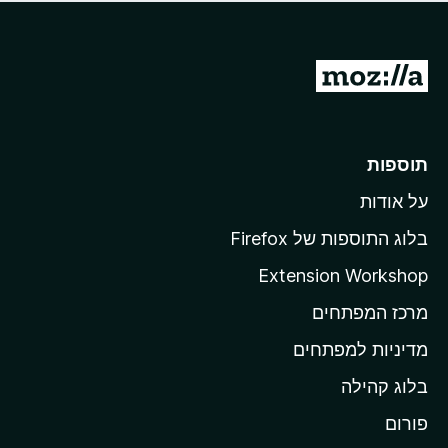
ד
ם
י
ע
ר
ד
ו
מ
י
ג
י
ע
י
ן
ב
ם
ע
ר
תוספות
ד
ל
י
על אודות
ד
י
ף
ן
בלוג התוספות של Firefox
ה
Extension Workshop
ב
מרכז המפתחים
י
ת
מדיניות למפתחים
ש
בלוג קהילה
ל
M
פורום