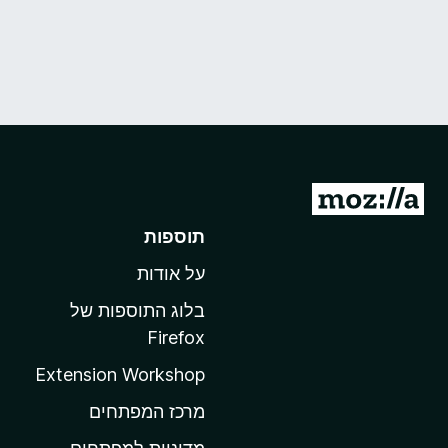
מ
ע
תוספות
ב
על אודות
ר
ל
בלוג התוספות של
ד
Firefox
ף
Extension Workshop
ה
ב
מרכז המפתחים
י