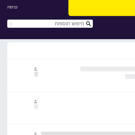
כניסה
ח
ח
י
י
פ
פ
ו
ו
ש
ש