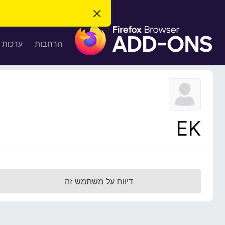
ס
ג
ת
י
ר
ו
הרחבות
ערכות 
ת
ס
ה
ו
פ
ד
ו
ע
ה
ת
ז
ל
ו
ד
EK
פ
ד
פ
ן
F
דיווח על משתמש זה
i
r
e
f