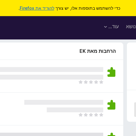
כדי להשתמש בתוספות אלו, יש צורך
להוריד את Firefox
.
נושא
עוד…
הרחבות מאת EK
א
י
ן
ד
י
ר
א
ו
י
ג
ן
י
ד