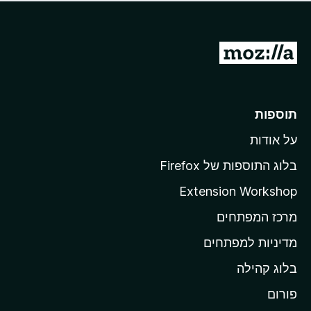
ד
ם
י
ע
ר
ד
ו
מ
י
ג
י
ע
י
ן
ב
ם
ע
ר
תוספות
ד
ל
י
על אודות
ד
י
ף
ן
בלוג התוספות של Firefox
ה
Extension Workshop
ב
מרכז המפתחים
י
ת
מדיניות למפתחים
ש
בלוג קהילה
ל
M
פורום