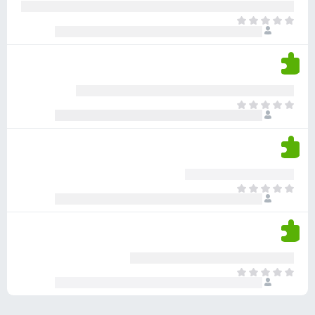
ע
ר
ד
א
ו
י
י
ג
י
ן
י
ן
ד
ם
י
ע
ר
ד
א
ו
י
י
ג
י
ן
י
ן
ד
ם
י
ע
ר
ד
א
ו
י
י
ג
י
ן
י
ן
ד
ם
י
ע
ר
ד
א
ו
י
י
ג
י
ן
י
ן