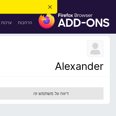
ס
ג
ת
י
ר
ו
הרחבות
ערכות 
ת
ס
ה
ו
פ
ד
ו
ע
ה
ת
ז
ל
ו
ד
Alexander
פ
ד
פ
ן
F
דיווח על משתמש זה
i
r
e
f