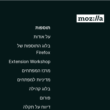
o
x
מ
ע
תוספות
ב
על אודות
ר
ל
בלוג התוספות של
ד
Firefox
ף
Extension Workshop
ה
ב
מרכז המפתחים
י
מדיניות למפתחים
ת
בלוג קהילה
ש
ל
פורום
M
דיווח על תקלה