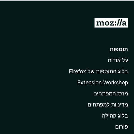
ד
ם
י
ע
ר
ד
ו
מ
י
ג
י
ע
י
ן
ב
ם
ע
ר
תוספות
ד
ל
י
על אודות
ד
י
ף
ן
בלוג התוספות של Firefox
ה
Extension Workshop
ב
מרכז המפתחים
י
ת
מדיניות למפתחים
ש
בלוג קהילה
ל
M
פורום