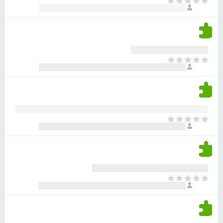
א
ו
י
י
ג
י
ן
י
ן
ד
ם
י
ע
ר
ד
א
ו
י
י
ג
י
ן
י
ן
ד
ם
י
ע
ר
ד
א
ו
י
י
ג
י
ן
י
ן
ד
ם
י
ע
ר
ד
א
ו
י
י
ג
י
ן
י
ן
ד
ם
י