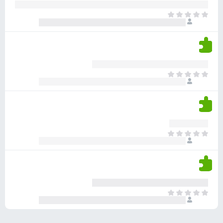
ע
ר
ד
א
ו
י
י
ג
י
ן
י
ן
ד
ם
י
ע
ר
ד
א
ו
י
י
ג
י
ן
י
ן
ד
ם
י
ע
ר
ד
א
ו
י
י
ג
י
ן
י
ן
ד
ם
י
ע
ר
ד
א
ו
י
י
ג
י
ן
י
ן