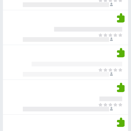
א
ו
י
י
ג
י
ן
י
ן
ד
ם
י
ע
ר
ד
א
ו
י
י
ג
י
ן
י
ן
ד
ם
י
ע
ר
ד
א
ו
י
י
ג
י
ן
י
ן
ד
ם
י
ע
ר
ד
א
ו
י
י
ג
י
ן
י
ן
ד
ם
י