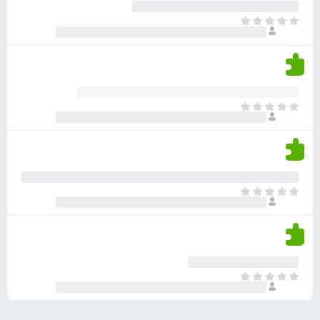
ע
ר
ד
א
ו
י
י
ג
י
ן
י
ן
ד
ם
י
ע
ר
ד
א
ו
י
י
ג
י
ן
י
ן
ד
ם
י
ע
ר
ד
א
ו
י
י
ג
י
ן
י
ן
ד
ם
י
ע
ר
ד
א
ו
י
י
ג
י
ן
י
ן