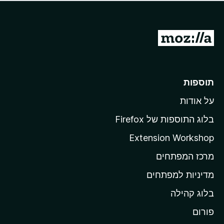
ד
ם
י
ע
ר
ד
ו
מ
י
ג
י
ע
י
ן
ב
ם
ע
ר
תוספות
ד
ל
י
על אודות
ד
י
ף
ן
בלוג התוספות של Firefox
ה
Extension Workshop
ב
מרכז המפתחים
י
ת
מדיניות למפתחים
ש
בלוג קהילה
ל
M
פורום