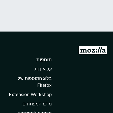
מ
ע
תוספות
ב
על אודות
ר
ל
בלוג התוספות של
ד
Firefox
ף
Extension Workshop
ה
ב
מרכז המפתחים
י