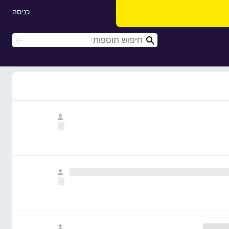
כניסה
ח
ח
י
י
פ
פ
ו
ו
ש
ש