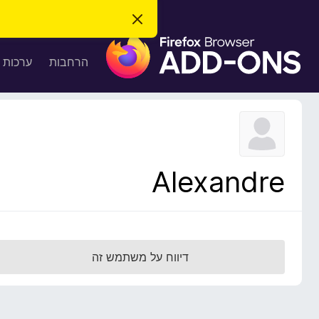
ס
ג
ת
י
ר
ו
הרחבות
ערכות 
ת
ס
ה
ו
פ
ד
ו
ע
ה
ת
ז
ל
ו
ד
Alexandre
פ
ד
פ
ן
F
דיווח על משתמש זה
i
r
e
f