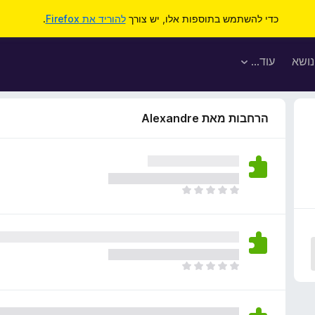
כדי להשתמש בתוספות אלו, יש צורך
להוריד את Firefox
.
נושא
עוד…
הרחבות מאת Alexandre
א
י
ן
ד
י
ר
א
ו
י
ג
ן
י
ד