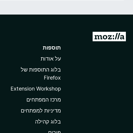
o
x
מ
ע
תוספות
ב
על אודות
ר
ל
בלוג התוספות של
ד
Firefox
ף
Extension Workshop
ה
ב
מרכז המפתחים
י
מדיניות למפתחים
ת
בלוג קהילה
ש
ל
פורום