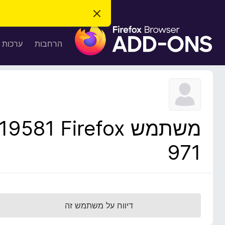
ס
ג
ת
י
ר
ו
הרחבות
ערכות 
ת
ס
ה
ו
פ
ד
ו
ע
ה
ת
ז
ל
ו
ד
משתמש Firefox‏ 19581
פ
ד
971
פ
ן
F
i
r
דיווח על משתמש זה
e
f