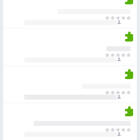
ד
ם
י
ע
ר
ד
א
ו
י
י
ג
י
ן
י
ן
ד
ם
י
ע
ר
ד
א
ו
י
י
ג
י
ן
י
ן
ד
ם
י
ע
ר
ד
א
ו
י
י
ג
י
ן
י
ן
ד
ם
י
ע
ר
ד
א
ו
י
י
ג