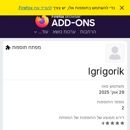
ח
כניסה
ס
כדי להשתמש בתוספות אלו, יש צורך
להוריד את Firefox
.
ג
י
ת
י
פ
ר
ו
ת
ו
ס
ה
הרחבות
ערכות נושא
עוד…
ש
ו
פ
ד
ו
ע
מפתח תוספות
ה
ת
ז
ל
ו
ד
Igrigorik
פ
ד
משתמש מאז
פ
29 אוק׳ 2025
ן
F
מספר התוספות
i
2
r
דירוג ממוצע של התוספות של המפתח
e
ד
f
י