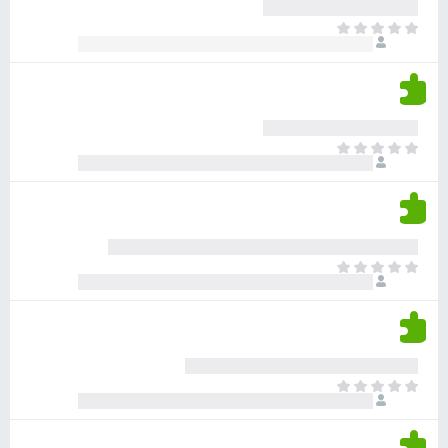
ע
ר
ד
א
ו
י
י
ג
י
ן
י
ן
ד
ם
י
ע
ר
ד
א
ו
י
י
ג
י
ן
י
ן
ד
ם
י
ע
ר
ד
א
ו
י
י
ג
י
ן
י
ן
ד
ם
י
ע
ר
ד
א
ו
י
י
ג
י
ן
י
ן