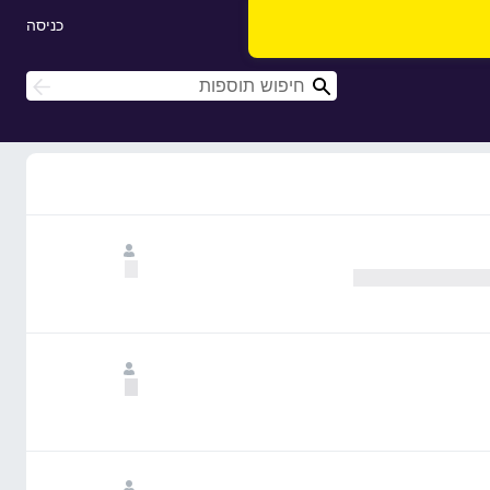
כניסה
ח
ח
י
י
פ
פ
ו
ו
ש
ש