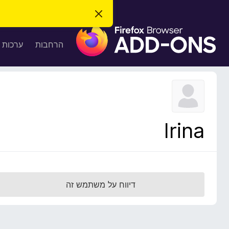
ס
ג
ת
י
ר
ו
הרחבות
ערכות 
ת
ס
ה
ו
פ
ד
ו
ע
ה
ת
ז
ל
ו
ד
Irina
פ
ד
פ
ן
F
דיווח על משתמש זה
i
r
e
f