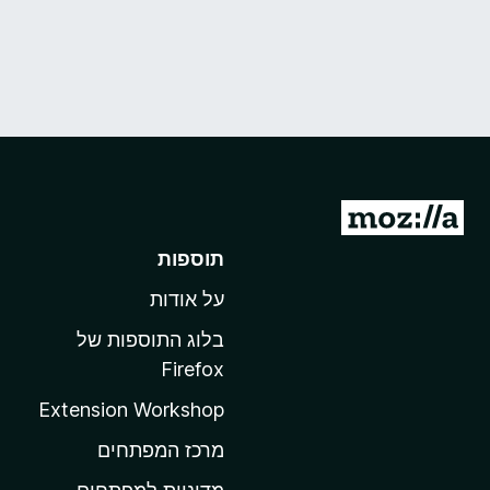
מ
ע
תוספות
ב
על אודות
ר
ל
בלוג התוספות של
ד
Firefox
ף
Extension Workshop
ה
ב
מרכז המפתחים
י