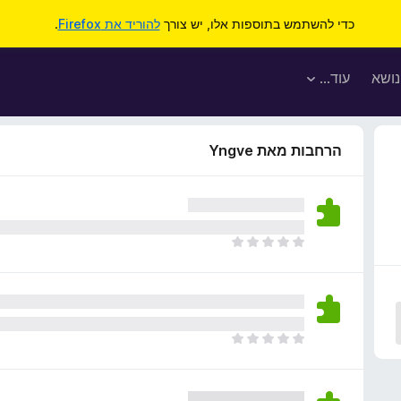
כדי להשתמש בתוספות אלו, יש צורך
להוריד את Firefox
.
נושא
עוד…
הרחבות מאת Yngve
א
י
ן
ד
י
ר
א
ו
י
ג
ן
י
ד