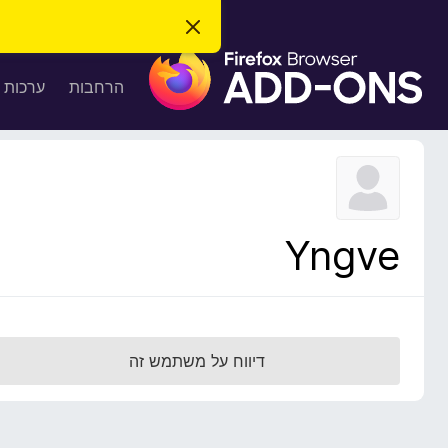
ס
ג
ת
י
ר
ו
הרחבות
ערכות 
ת
ס
ה
ו
פ
ד
ו
ע
ה
ת
ז
ל
ו
ד
Yngve
פ
ד
פ
ן
F
דיווח על משתמש זה
i
r
e
f