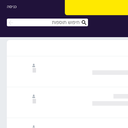
כניסה
ח
ח
י
י
פ
פ
ו
ו
ש
ש