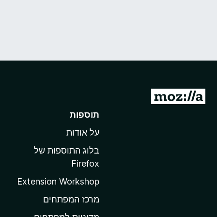
מ
ע
תוספות
ב
על אודות
ר
ל
בלוג התוספות של
ד
Firefox
ף
Extension Workshop
ה
ב
מרכז המפתחים
י