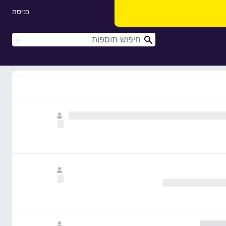
כניסה
ח
ח
י
י
פ
פ
ו
ו
ש
ש