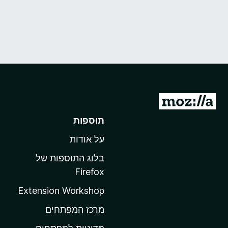
מ
ע
תוספות
ב
על אודות
ר
ל
בלוג התוספות של
ד
Firefox
ף
Extension Workshop
ה
ב
מרכז המפתחים
י