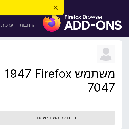
ס
ג
ת
י
ר
ו
הרחבות
ערכות 
ת
ס
ה
ו
פ
ד
ו
ע
ה
ת
ז
ל
ו
ד
משתמש Firefox‏ 1947
פ
ד
7047
פ
ן
F
i
r
דיווח על משתמש זה
e
f