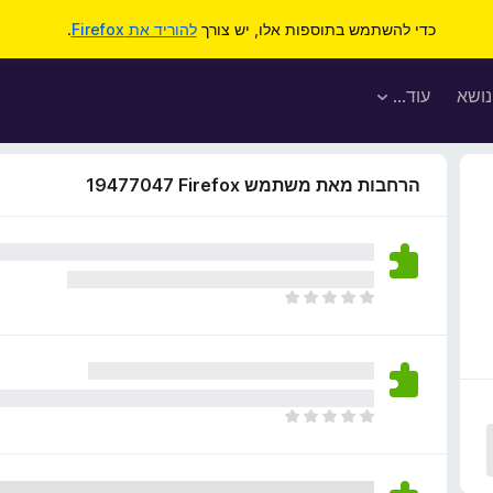
כדי להשתמש בתוספות אלו, יש צורך
להוריד את Firefox
.
נושא
עוד…
הרחבות מאת משתמש Firefox‏ 19477047
א
י
ן
ד
י
ר
א
ו
י
ג
ן
י
ד