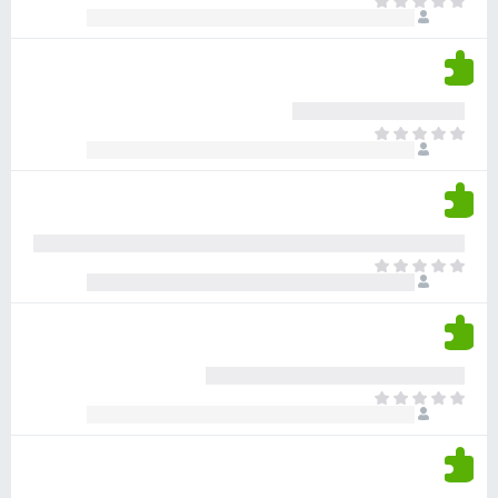
א
ו
י
י
ג
י
ן
י
ן
ד
ם
י
ע
ר
ד
א
ו
י
י
ג
י
ן
י
ן
ד
ם
י
ע
ר
ד
א
ו
י
י
ג
י
ן
י
ן
ד
ם
י
ע
ר
ד
א
ו
י
י
ג
י
ן
י
ן
ד
ם
י