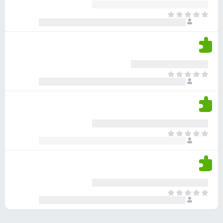
ע
ר
ד
א
ו
י
י
ג
י
ן
י
ן
ד
ם
י
ע
ר
ד
א
ו
י
י
ג
י
ן
י
ן
ד
ם
י
ע
ר
ד
א
ו
י
י
ג
י
ן
י
ן
ד
ם
י
ע
ר
ד
א
ו
י
י
ג
י
ן
י
ן