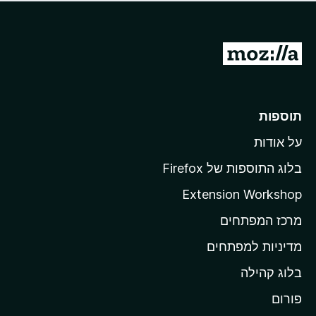
ד
ם
י
ע
ר
ד
ו
מ
י
ג
י
ע
י
ן
ב
ם
ע
ר
תוספות
ד
ל
י
על אודות
ד
י
ף
ן
בלוג התוספות של Firefox
ה
Extension Workshop
ב
מרכז המפתחים
י
ת
מדיניות למפתחים
ש
בלוג קהילה
ל
M
פורום